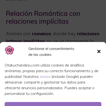
Relación Romántica con
relaciones implícitas
Animes con
romance
, donde hay
relaciones
íntimas implícitas
: no se ve claramente la
escena como tal, pero dejan claro en el
Gestionar el consentimiento
de las cookies
anime que han tenido relaciones.
Normalmente estos animes son censurados
Otakuchandesu.com utiliza cookies de analítica
anónimas, propias para su correcto funcionamiento y de
con respecto al manga original, para llegar
publicidad. Nuestros
socios
(incluido Google) pueden
a un público mayor y no sufrir censura en el
almacenar, compartir y gestionar tus datos para
anime producido.
ofrecerte anuncios personalizados. Puedes aceptar o
personalizar tu configuración.
Las obras de Shungiku Nakamura, mangaka