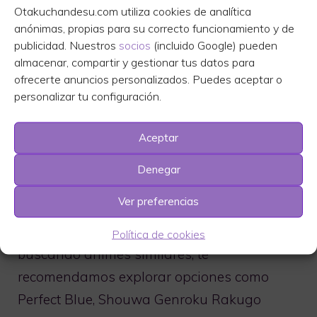
secundaria que es transportado a un
Otakuchandesu.com utiliza cookies de analítica
mundo paralelo. Allí, descubre que tiene la
anónimas, propias para su correcto funcionamiento y de
publicidad. Nuestros
socios
(incluido Google) pueden
habilidad de volver a la vida cada vez que
almacenar, compartir y gestionar tus datos para
muere, lo que lo lleva a enfrentar numerosos
ofrecerte anuncios personalizados. Puedes aceptar o
desafíos y peligros.
personalizar tu configuración.
Conclusión
Aceptar
Denegar
Oshi no ko es un anime intrigante y
Ver preferencias
emocionante que ha capturado la atención
de muchos fanáticos del género. Si estás
Política de cookies
buscando animes similares, te
recomendamos explorar opciones como
Perfect Blue, Shouwa Genroku Rakugo