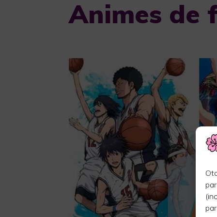
Animes de 
Ota
par
(in
par