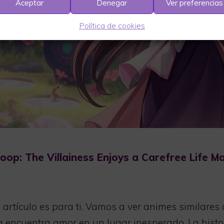
Aceptar
Denegar
Ver preferencias
Política de cookies
oop: The Villainess Enjoys a Carefree Life M
e artículo es para ti. Vamos a ver animes similare
a encuentra amor en un lugar inesperado. La histo