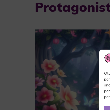
Protagonis
Ota
par
(in
par
per