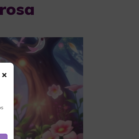
rosa
os