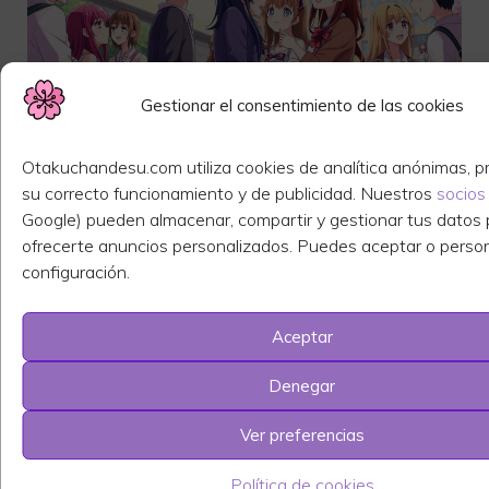
Gestionar el consentimiento de las cookies
Otakuchandesu.com utiliza cookies de analítica anónimas, p
su correcto funcionamiento y de publicidad. Nuestros
socios
Animes parecidos a Senpai wa
Google) pueden almacenar, compartir y gestionar tus datos 
otokonoko
ofrecerte anuncios personalizados. Puedes aceptar o person
configuración.
septiembre 23, 2024
Aceptar
Buscar animes como Senpai wa otokonoko
Denegar
es emocionante. Es perfecto para los que
aman las comedias románticas. Este
Ver preferencias
artículo te mostrará series que tienen
Política de cookies