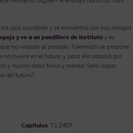
en ese momento, alguien le empuja hacia las vías
los ojos asustado y se encuentra con sus amigos
espejo y ve a un pandillero de instituto
y es
que ha viajado al pasado. Takemichi se propone
a no muera en el futuro, y para ello pasará por
as y mucho dolor físico y mental. Será capaz
a del futuro?
Capítulos
: T1 24EP